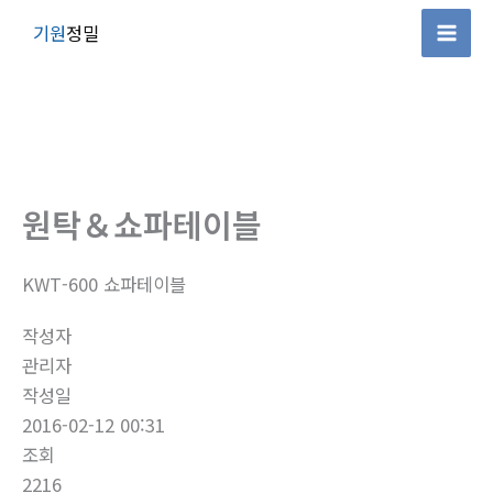
콘
기원
정밀
텐
Mai
츠
Men
로
건
너
뛰
원탁＆쇼파테이블
기
KWT-600 쇼파테이블
작성자
관리자
작성일
2016-02-12 00:31
조회
2216