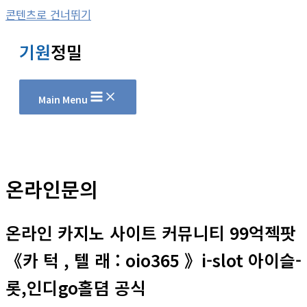
콘텐츠로 건너뛰기
기원
정밀
Main Menu
온라인문의
온라인 카지노 사이트 커뮤니티 99억젝팟
《카 턱 , 텔 래 : oio365 》i-slot 아이슬­
롯,인디go홀뎜 공식