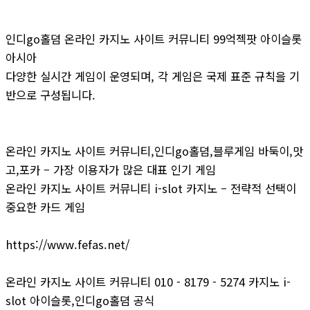
인디go홀뎜 온라인 카지노 사이트 커뮤니티 99억젝팟 아이슬­롯
아시아
다양한 실­시간 게­임이 운영되며, 각 게­임은 국제 표준 규칙을 기
반으로 구성됩니다.
온라인 카지노 사이트 커뮤니티,인디go홀뎜,블루게­임 바­둑이,맛
고,포카 – 가장 이용자가 많은 대표 인기 게­임
온라인 카지노 사이트 커뮤니티 i-slot 카지노 – 전략적 선택이
중요한 카드 게­임
https://www.fefas.net/
온라인 카지노 사이트 커뮤니티 010 - 8179 - 5274 카지노 i-
slot 아이슬­롯,인디go홀뎜 공식