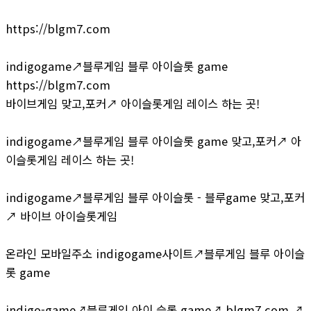
https://blgm7.com
indigogame↗블루게임 블루 아이슬롯 game
https://blgm7.com
바이브게임 맞고,포커↗ 아이슬롯게임 레이스 하는 곳!
indigogame↗블루게임 블루 아이슬롯 game 맞고,포커↗ 아
이슬롯게임 레이스 하는 곳!
indigogame↗블루게임 블루 아이슬롯 - 블루game 맞고,포커
↗ 바이브 아이슬롯게임
온라인 모바일주소 indigogame사이트↗블루게임 블루 아이슬
롯 game
indigo-game↗블루게임 아이 슬롯 game↗ blgm7.com ↗