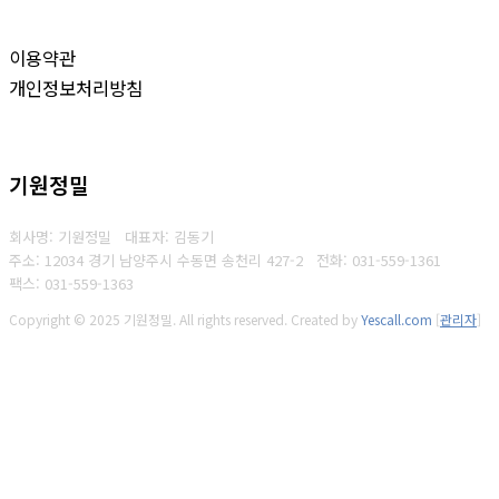
이용약관
개인정보처리방침
기원정밀
회사명: 기원정밀 대표자: 김동기
주소: 12034 경기 남양주시 수동면 송천리 427-2
전화: 031-559-1361
팩스: 031-559-1363
Copyright © 2025 기원정밀. All rights reserved.
Created by
Yescall.com
[
관리자
]