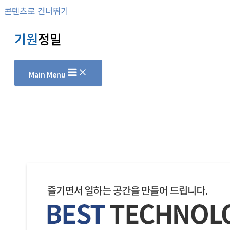
콘텐츠로 건너뛰기
기원
정밀
Main Menu