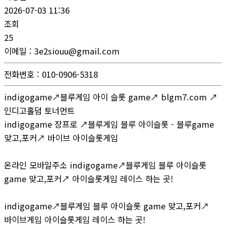
2026-07-03 11:36
조회
25
이메일
:
3e2siouu@gmail.com
전화번호
:
010-0906-5318
indigogame↗블루게임 아이 슬롯 game↗ blgm7.com ↗
인디고홀덤 토너먼트
indigogame 장프로 ↗블루게임 블루 아이슬롯 - 블루game
맞고,포커↗ 바이브 아이슬롯게임
온라인 모바일주소 indigogame↗블루게임 블루 아이슬롯
game 맞고,포커↗ 아이슬롯게임 레이스 하는 곳!
indigogame↗블루게임 블루 아이슬롯 game 맞고,포커↗
바이브게임 아이슬롯게임 레이스 하는 곳!