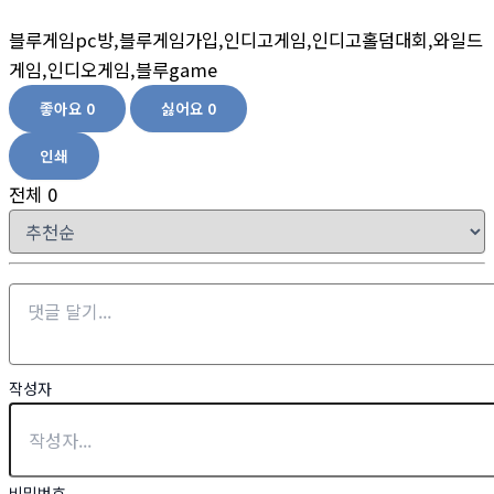
블루게임pc방,블루게임가입,인디고게임,인디고홀덤대회,와일드
게임,인디오게임,블루game
좋아요
0
싫어요
0
인쇄
전체
0
작성자
비밀번호