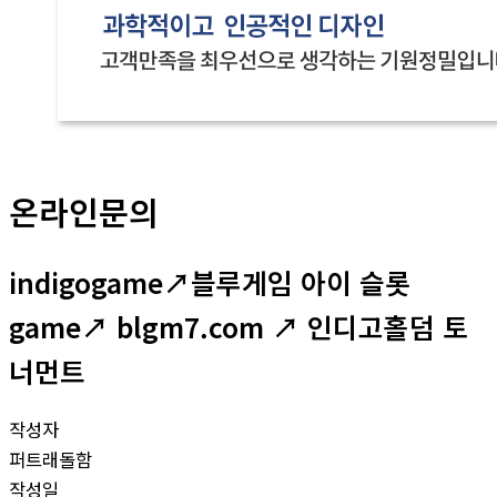
온라인문의
indigogame↗블루게임 아이 슬롯
game↗ blgm7.com ↗ 인디고홀덤 토
너먼트
작성자
퍼트래돌함
작성일