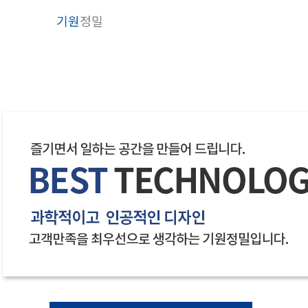
콘
기원
정밀
텐
츠
로
건
너
뛰
기