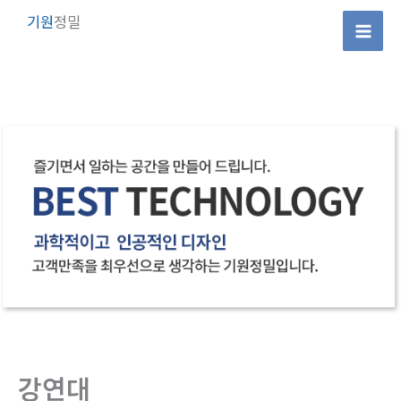
콘
기원
정밀
텐
Mai
츠
로
Men
건
너
뛰
기
강연대